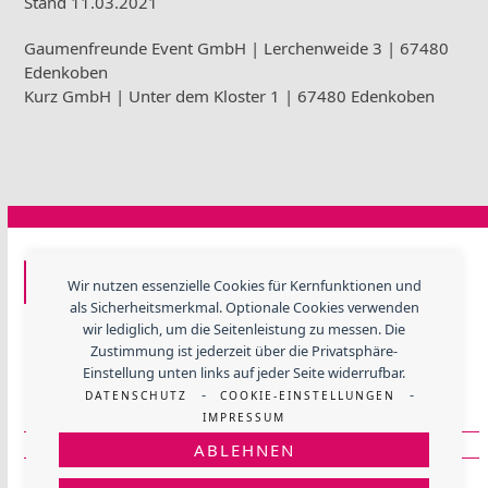
Stand 11.03.2021
Gaumenfreunde Event GmbH | Lerchenweide 3 | 67480
Edenkoben
Kurz GmbH | Unter dem Kloster 1 | 67480 Edenkoben
GF EVENTTECHNIK
Wir nutzen essenzielle Cookies für Kernfunktionen und
als Sicherheitsmerkmal. Optionale Cookies verwenden
Lerchenweide 3, 67480 Edenkoben
wir lediglich, um die Seitenleistung zu messen. Die
Telefon
+ 49 (06323) 984 330
Zustimmung ist jederzeit über die Privatsphäre-
E-Mail:
info@gfevent.de
Einstellung unten links auf jeder Seite widerrufbar.
-
-
DATENSCHUTZ
COOKIE-EINSTELLUNGEN
Mehr über Gaumenfreunde
IMPRESSUM
Mehr über GF Eventtechnik
ABLEHNEN