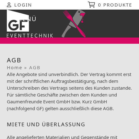
Skip
LOGIN
0 PRODUKTE
to
content
MENÜ
Open
Close
mobile
mobile
menu
menu
AGB
Home
»
AGB
Alle Angebote sind unverbindlich. Der Vertrag kommt erst
mit der schriftlichen Auftragsbestätigung, nach dem
Unterschreiben des Vertrags seitens des Kunden zustande.
Für sämtliche Geschäfte zwischen dem Kunden und
Gaumenfreunde Event GmbH bzw. Kurz GmbH
(nachfolgend GF) gelten ausschließlich diese AGB.
MIETE UND ÜBERLASSUNG
Alle angelieferten Materialien und Gegenstände mit