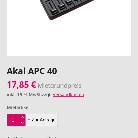
Akai APC 40
17,85
€
Mietgrundpreis
inkl. 19 % MwSt.
zzgl.
Versandkosten
Mietartikel
Akai
+ Zur Anfrage
APC
40
Menge