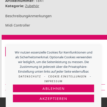
Artikelnummer:
1841
Kategorie:
Zubehör
Beschreibung
Anmerkungen
Midi Controller
GF EVENTTECHNIK
Wir nutzen essenzielle Cookies für Kernfunktionen und
als Sicherheitsmerkmal. Optionale Cookies verwenden
Lerchenweide 3, 67480 Edenkoben
wir lediglich, um die Seitenleistung zu messen. Die
Telefon
+ 49 (06323) 984 330
Zustimmung ist jederzeit über die Privatsphäre-
E-Mail:
info@gfevent.de
Einstellung unten links auf jeder Seite widerrufbar.
-
-
DATENSCHUTZ
COOKIE-EINSTELLUNGEN
Mehr über Gaumenfreunde
IMPRESSUM
Mehr über GF Eventtechnik
ABLEHNEN
AKZEPTIEREN
© 2026 -
GF EVENTTECHNIK
- Alle Preise inkl. gesetzl.
MwSt.