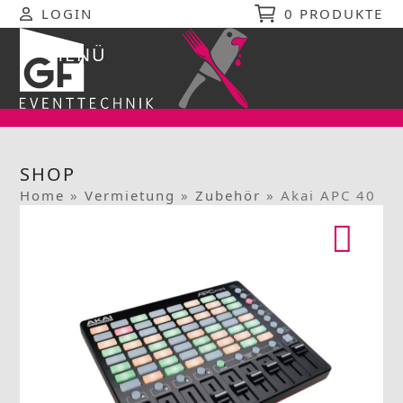
Skip
LOGIN
0 PRODUKTE
to
content
MENÜ
Open
Close
mobile
mobile
menu
menu
SHOP
Home
»
Vermietung
»
Zubehör
»
Akai APC 40