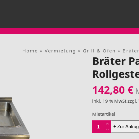
Home
»
Vermietung
»
Grill & Ofen
»
Bräte
Bräter P
Rollgest
142,80
€
M
inkl. 19 % MwSt.
zzgl.
Mietartikel
Bräter
+ Zur Anfrag
Palux
tiefgezogen