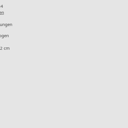
84
en
ungen
zogen
02 cm