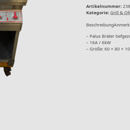
auf
Artikelnummer:
23
Rollgestell
Kategorie:
Grill & Of
16A
6kW
Beschreibung
Anmerk
Menge
– Palux Bräter tiefge
– 16A / 6kW
– Größe: 60 × 80 × 1