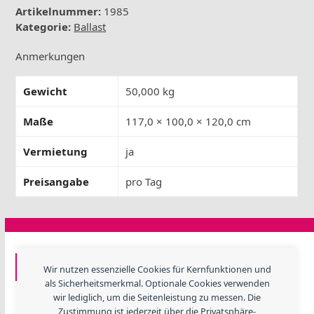
durchsichtig
Artikelnummer:
1985
Menge
Kategorie:
Ballast
Anmerkungen
Gewicht
50,000 kg
Maße
117,0 × 100,0 × 120,0 cm
Vermietung
ja
Preisangabe
pro Tag
GF EVENTTECHNIK
Wir nutzen essenzielle Cookies für Kernfunktionen und
als Sicherheitsmerkmal. Optionale Cookies verwenden
Lerchenweide 3, 67480 Edenkoben
wir lediglich, um die Seitenleistung zu messen. Die
Telefon
+ 49 (06323) 984 330
Zustimmung ist jederzeit über die Privatsphäre-