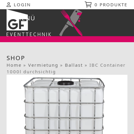
Skip
LOGIN
0 PRODUKTE
to
content
MENÜ
Open
Close
mobile
mobile
menu
menu
SHOP
Home
»
Vermietung
»
Ballast
»
IBC Container
1000l durchsichtig