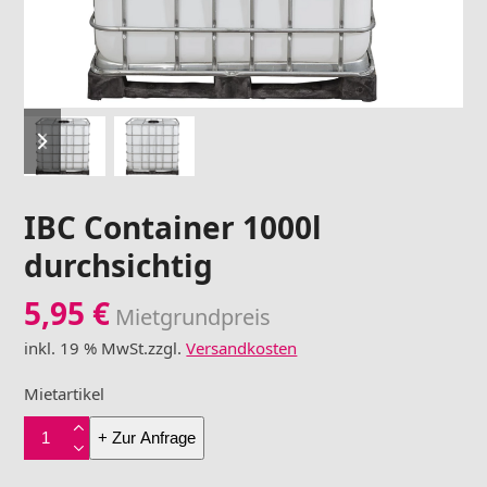
previous
next
slide
slide
IBC Container 1000l
durchsichtig
5,95
€
Mietgrundpreis
inkl. 19 % MwSt.
zzgl.
Versandkosten
Mietartikel
IBC
+ Zur Anfrage
Container
1000l