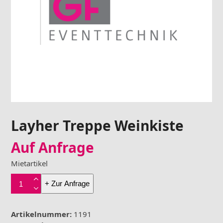
Layher Treppe Weinkiste
Auf Anfrage
Mietartikel
Layher
+ Zur Anfrage
Treppe
Weinkiste
Menge
Artikelnummer:
1191