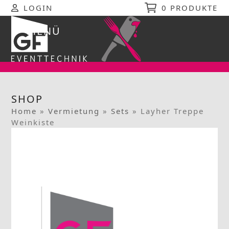
Skip
LOGIN
0 PRODUKTE
to
content
MENÜ
Open
Close
mobile
mobile
menu
menu
SHOP
Home
»
Vermietung
»
Sets
»
Layher Treppe
Weinkiste