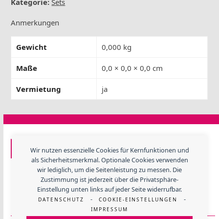
Kategorie:
Sets
Anmerkungen
Gewicht
0,000 kg
Maße
0,0 × 0,0 × 0,0 cm
Vermietung
ja
GF EVENTTECHNIK
Wir nutzen essenzielle Cookies für Kernfunktionen und
als Sicherheitsmerkmal. Optionale Cookies verwenden
Lerchenweide 3, 67480 Edenkoben
wir lediglich, um die Seitenleistung zu messen. Die
Telefon
+ 49 (06323) 984 330
Zustimmung ist jederzeit über die Privatsphäre-
E-Mail:
info@gfevent.de
Einstellung unten links auf jeder Seite widerrufbar.
-
-
DATENSCHUTZ
COOKIE-EINSTELLUNGEN
Mehr über Gaumenfreunde
IMPRESSUM