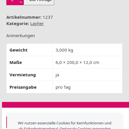
U
Boden
Sicherung
Artikelnummer:
1237
T9
Kategorie:
Layher
2m
Menge
Anmerkungen
Gewicht
3,000 kg
Maße
6,0 × 200,0 × 12,0 cm
Vermietung
ja
Preisangabe
pro Tag
GF EVENTTECHNIK
Wir nutzen essenzielle Cookies für Kernfunktionen und
als Sicherheitsmerkmal. Optionale Cookies verwenden