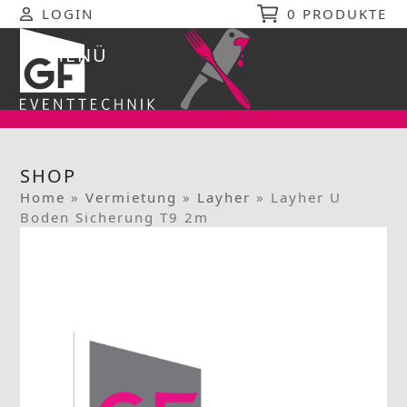
Skip
LOGIN
0 PRODUKTE
to
content
MENÜ
Open
Close
mobile
mobile
menu
menu
SHOP
Home
»
Vermietung
»
Layher
»
Layher U
Boden Sicherung T9 2m