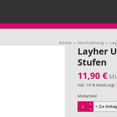
Home
»
Vermietung
»
La
Layher U
Stufen
11,90
€
Mi
inkl. 19 % MwSt.
zzgl.
Mietartikel
Layher
+ Zur Anfrag
U
Treppenwange