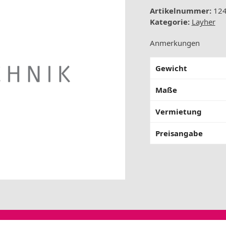
750
Artikelnummer:
12
2
Kategorie:
Layher
Stufen
Menge
Anmerkungen
Gewicht
Maße
Vermietung
Preisangabe