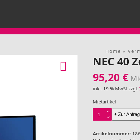
Home
»
Ver
NEC 40 Z
95,20
€
Mi
inkl. 19 % MwSt.
zzgl.
Mietartikel
NEC
+ Zur Anfrag
40
Zoll
Bildschrim
Artikelnummer:
18
Menge