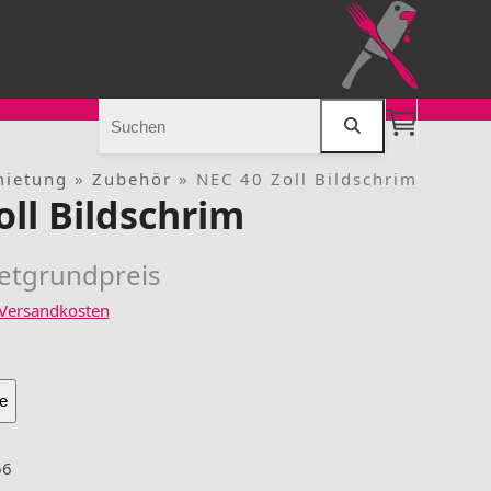
Search
mietung
»
Zubehör
»
NEC 40 Zoll Bildschrim
oll Bildschrim
etgrundpreis
Versandkosten
e
66