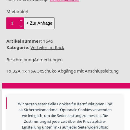
Mietartikel
Stromverteiler
+ Zur Anfrage
32A
Eurolite
SB1100
Artikelnummer:
1645
Menge
Kategorie:
Verteiler im Rack
Beschreibung
Anmerkungen
1x 32A 1x 16A 3xSchuko Abgänge mit Anschlussleitung
GF EVENTTECHNIK
Wir nutzen essenzielle Cookies für Kernfunktionen und
als Sicherheitsmerkmal. Optionale Cookies verwenden
Lerchenweide 3, 67480 Edenkoben
wir lediglich, um die Seitenleistung zu messen. Die
Telefon
+ 49 (06323) 984 330
Zustimmung ist jederzeit über die Privatsphäre-
E-Mail:
info@gfevent.de
Einstellung unten links auf jeder Seite widerrufbar.