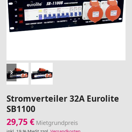
previous
next
slide
slide
Stromverteiler 32A Eurolite
SB1100
29,75
€
Mietgrundpreis
inkl. 19 % MwSt.
zzgl.
Versandkosten