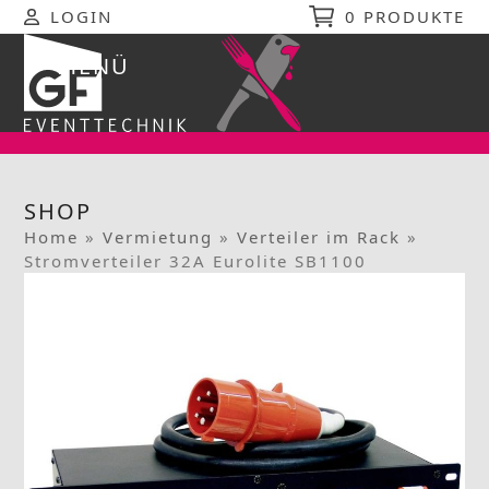
Skip
LOGIN
0 PRODUKTE
to
content
MENÜ
Open
Close
mobile
mobile
menu
menu
SHOP
Home
»
Vermietung
»
Verteiler im Rack
»
Stromverteiler 32A Eurolite SB1100