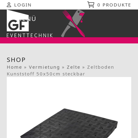
Skip
LOGIN
0 PRODUKTE
to
content
MENÜ
Open
Close
mobile
mobile
menu
menu
SHOP
Home
»
Vermietung
»
Zelte
»
Zeltboden
Kunststoff 50x50cm steckbar