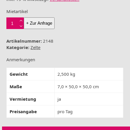
Mietartikel
Zeltboden
+ Zur Anfrage
Kunststoff
50x50cm
steckbar
Artikelnummer:
2148
Menge
Kategorie:
Zelte
Anmerkungen
Gewicht
2,500 kg
Maße
7,0 × 50,0 × 50,0 cm
Vermietung
ja
Preisangabe
pro Tag