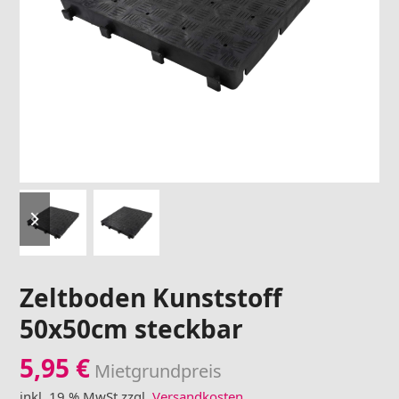
previous
next
slide
slide
Zeltboden Kunststoff
50x50cm steckbar
5,95
€
Mietgrundpreis
inkl. 19 % MwSt.
zzgl.
Versandkosten