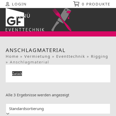
Skip
LOGIN
0 PRODUKTE
to
content
MENÜ
Open
Close
mobile
mobile
menu
menu
ANSCHLAGMATERIAL
Home
»
Vermietung
»
Eventtechnik
»
Rigging
»
Anschlagmaterial
Zurück
Alle 3 Ergebnisse werden angezeigt