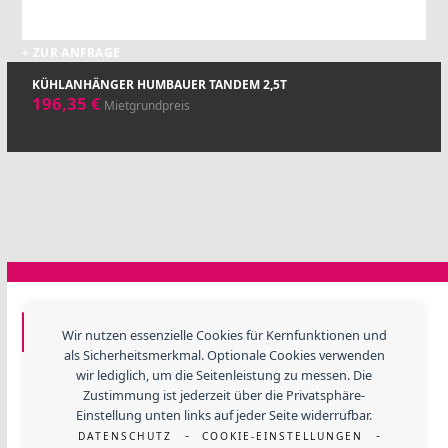
+ ZUR ANFRAGE
KÜHLANHÄNGER HUMBAUER TANDEM 2,5T
196,35
€
Mietgrundpreis
GF EVENTTECHNIK
Wir nutzen essenzielle Cookies für Kernfunktionen und
als Sicherheitsmerkmal. Optionale Cookies verwenden
Lerchenweide 3, 67480 Edenkoben
wir lediglich, um die Seitenleistung zu messen. Die
Telefon
+ 49 (06323) 984 330
Zustimmung ist jederzeit über die Privatsphäre-
E-Mail:
info@gfevent.de
Einstellung unten links auf jeder Seite widerrufbar.
-
-
DATENSCHUTZ
COOKIE-EINSTELLUNGEN