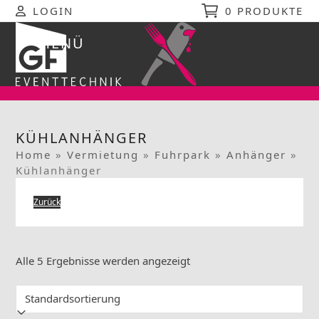
Skip
LOGIN
0 PRODUKTE
to
content
MENÜ
Open
Close
mobile
mobile
menu
menu
KÜHLANHÄNGER
Home
»
Vermietung
»
Fuhrpark
»
Anhänger
»
Kühlanhänger
Zurück
Alle 5 Ergebnisse werden angezeigt