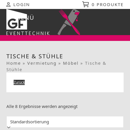
Skip
LOGIN
0 PRODUKTE
to
content
MENÜ
Open
Close
mobile
mobile
menu
menu
TISCHE & STÜHLE
Home
»
Vermietung
»
Möbel
»
Tische &
Stühle
Zurück
Alle 8 Ergebnisse werden angezeigt