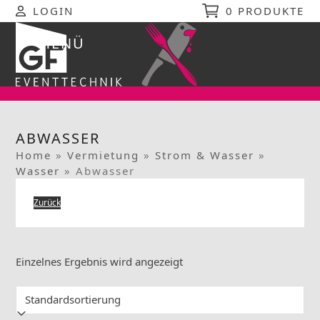
Skip
LOGIN
0 PRODUKTE
to
content
MENÜ
Open
Close
mobile
mobile
menu
menu
ABWASSER
Home
»
Vermietung
»
Strom & Wasser
»
Wasser
»
Abwasser
Zurück
Einzelnes Ergebnis wird angezeigt