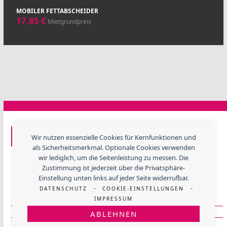
MOBILER FETTABSCHEIDER
17,85
€
Mietgrundpreis
GF EVENTTECHNIK
Wir nutzen essenzielle Cookies für Kernfunktionen und
als Sicherheitsmerkmal. Optionale Cookies verwenden
Lerchenweide 3, 67480 Edenkoben
wir lediglich, um die Seitenleistung zu messen. Die
Telefon
+ 49 (06323) 984 330
Zustimmung ist jederzeit über die Privatsphäre-
E-Mail:
info@gfevent.de
Einstellung unten links auf jeder Seite widerrufbar.
-
-
DATENSCHUTZ
COOKIE-EINSTELLUNGEN
Mehr über Gaumenfreunde
IMPRESSUM
Mehr über GF Eventtechnik
ABLEHNEN